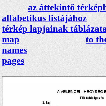
az áttekintő térkép
alfabetikus listájához
térkép lapjainak táblázat
map
to th
names
pages