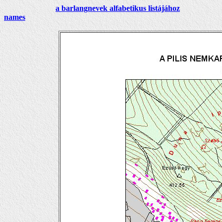
a barlangnevek alfabetikus listájához
names