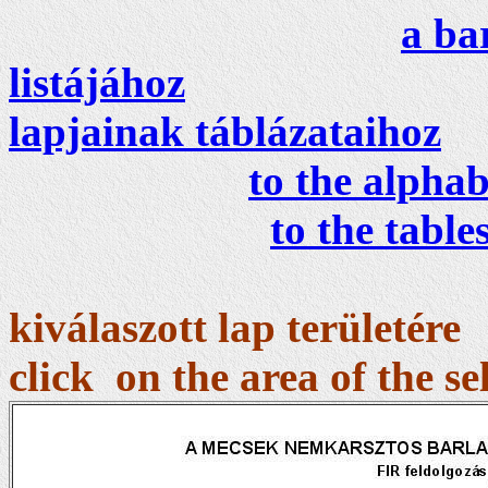
a ba
listájához
lapjainak táblázataihoz
to the alphab
to the table
ka
kiválaszott lap területére
click on the area of the se