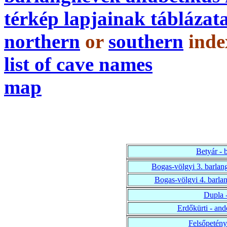
térkép lapjainak táblázat
northern
or
southern
ind
list of cave names
map
Betyár - b
Bogas-völgyi 3. barlang
Bogas-völgyi 4. barlan
Dupla -
Erdőkürti - and
Felsőpetényi