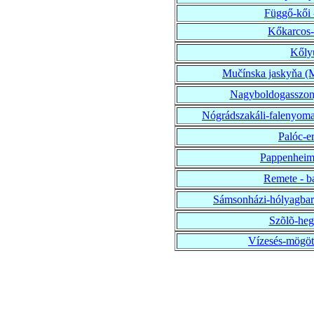
Függő-kői -
Kőkarcos-e
Kőlyu
Mučínska jaskyňa (Mu
Nagyboldogasszony 
Nógrádszakáli-falenyomat
Palóc-e
Pappenheim 
Remete - ba
Sámsonházi-hólyagbarla
Szõlõ-hegy
Vízesés-mögött