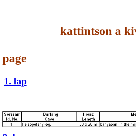
kattintso
click on 
page
1. lap