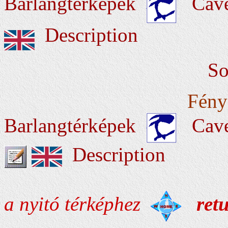
Barlangtérképek
Cav
Description
Somogy, Som
Fénykép
Barlangtérképek
Cav
Description
a nyitó térképhez
ret