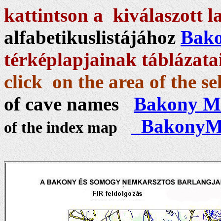
kattintson a kiválaszott l
alfabetikuslistájához
Bak
térképlapjainak táblázata
click on the area of the se
of cave names
Bakony Mt
BakonyMt
of the index map